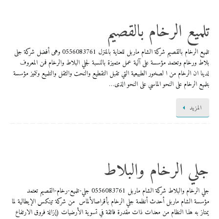
تلميع الرخام بالقصيم
تلميع الرخام بالقصيم شركة الشام ماربل للعناية بالمنزل 0556083761 وهى أفضل شركة جلى
بلاط ورخام وتعتمد مؤسسة على آلية عمل متميزة بالنسبة لجلي البلاط والرخام فمن المعروف
لدينا ان الرخام من ا لصخور الطبيعية التي تقبل التقطيع والنحت والثقل والتلميع ونتميز مؤسسة
بتلميع الرخام على النحو الماسي على النحو الذى…
المزيد
جلي الرخام والبلاط
جلي الرخام والبلاط شركة الشام ماربل 0556083761 ​جلي-تلميع-رخام-القصيم تعتمد
مؤسسة الشام ماربل أحدث أنظمة جلي الرخام بأقراصالألماس من شركة تينكس الإيطالية لما
يمتاز به هذا النظام من معدات ذات مقدرة فائقة في تسوية الأرضيات (إزالة فروق الارتفاع