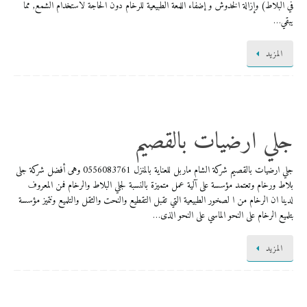
في البلاط) وإزالة الخدوش و إضفاء اللمعة الطبيعية للرخام دون الحاجة لاستخدام الشمع, مما
يبقي…
المزيد
جلي ارضيات بالقصيم
جلي ارضيات بالقصيم شركة الشام ماربل للعناية بالمنزل 0556083761 وهى أفضل شركة جلى
بلاط ورخام وتعتمد مؤسسة على آلية عمل متميزة بالنسبة لجلي البلاط والرخام فمن المعروف
لدينا ان الرخام من ا لصخور الطبيعية التي تقبل التقطيع والنحت والثقل والتلميع ونتميز مؤسسة
بتلميع الرخام على النحو الماسي على النحو الذى…
المزيد