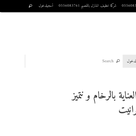
شركة تنظيف المنازل بالقصيم 0556083761
تسجيلدخول
لدخول
اية بالرخام و نتميز
رانيت