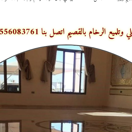
 وتلميع الرخام بالقصيم اتصل بنا 0556083761