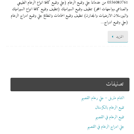
0556083761 من خدماتنا جلي وتلميع الرخام (جلي وتلميع كافة انواع الرخام الطبيعي
والصناعي وواجهات الحجر) تنظيف وتلميع السيراميك (تنظيف وتلميع كافة انواع السيراميك
والبورسلان الارضيات والجدارن) تنظيف وتلميع الحمامات والمطابخ جلي وتلميع ادراج الرخام
(جلي وتلميع ادراج…
المزيد
تصنيفات
الشام ماربل – جلي رخام القصيم
تلميع الرخام بالكرستال
تلميع الرخام في القصيم
جلي ادراج الرخام في القصيم