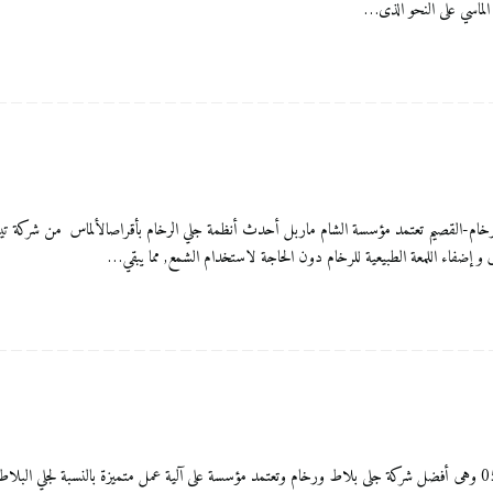
 الماسي على النحو الذى…
لاط شركة الشام ماربل 0556083761 ​جلي-تلميع-رخام-القصيم تعتمد مؤسسة الشام ماربل أحدث أنظمة جلي الرخام بأقراصال
و إضفاء اللمعة الطبيعية للرخام دون الحاجة لاستخدام الشمع, مما يبقي…
جلي ارضيات بالقصيم شركة الشام ماربل للعناية بالمنزل 0556083761 وهى أفضل شركة جلى بلاط ورخام وتعتمد مؤسسة على آلية عمل متم