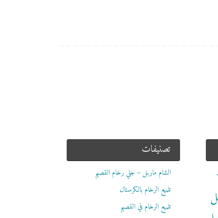
تصنيفات
الشام ماربل – جلي رخام القصيم
تلميع الرخام بالكرستال
ل
تلميع الرخام في القصيم