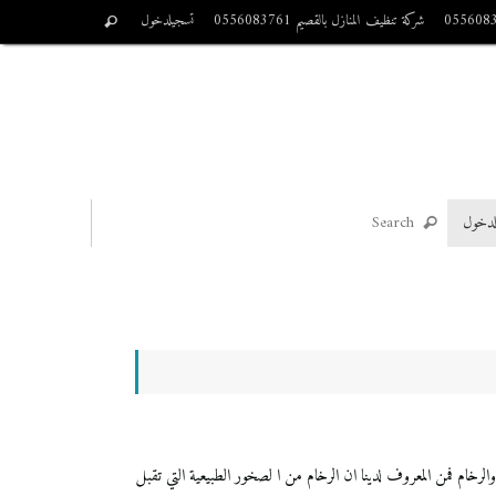
شركة تنظيف المنازل بالقصيم 0556083761
تسجيلدخول
لدخول
يزة بالنسبة لجلي البلاط والرخام فمن المعروف لدينا ان الرخام من ا لصخور الطبيعية التي تقبل