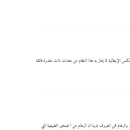
ألماس من شركة تينكس الإيطالية لما يمتاز به هذا النظام من معدات ذات مقدرة فائقة
يزة بالنسبة لجلي البلاط والرخام فمن المعروف لدينا ان الرخام من ا لصخور الطبيعية التي