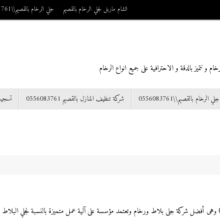
الشام ماربل لجلي الرخام بالقصيم
جلي الرخام بالقصيم\\0556083761
م و نتميز بالدقة و الاحترافية على جميع انواع الرخام
جلي الرخام بالقصيم\\0556083761
شركة تنظيف المنازل بالقصيم 0556083761
تسجي
تلميع الرخام بالقصيم شركة الشام ماربل للعناية بالمنزل 0556083761 وهى أفضل شركة جلى بلاط ورخام وتعتمد مؤسسة على آلية عمل متم