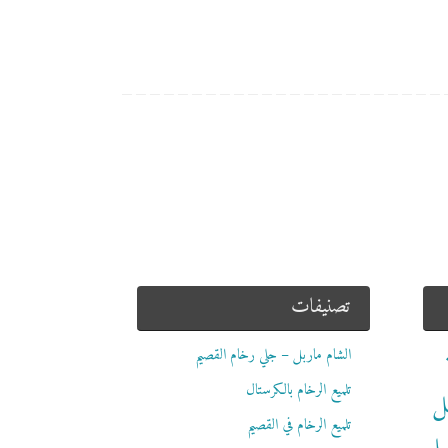
تصنيفات
الشام ماربل – جلي رخام القصيم
تلميع الرخام بالكرستال
ل
تلميع الرخام في القصيم