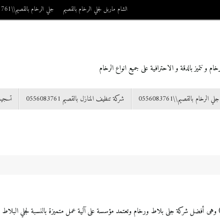
الشام ماربل لجلي الرخام بالقصيم
جلي الرخام بالقصيم\\0556083761
م و نتميز بالدقة و الاحترافية على جميع انواع الرخام
جلي الرخام بالقصيم\\0556083761
شركة تنظيف المنازل بالقصيم 0556083761
تسجي
تلميع الرخام بالقصيم شركة الشام ماربل للعناية بالمنزل 0556083761 وهى أفضل شركة جلى بلاط ورخام وتعتمد مؤسسة على آلية عمل متم