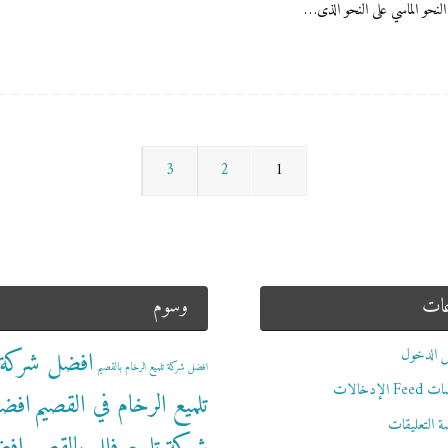
 النحو الماسي على النحو الذى…
3
2
1
عات
وسوم
 الدخول
افضل شركة
افضل شركة تلميع الرخام بالقصيم
 الإدخالات
تلميع الرخام في القصيم
افض
 التعليقات