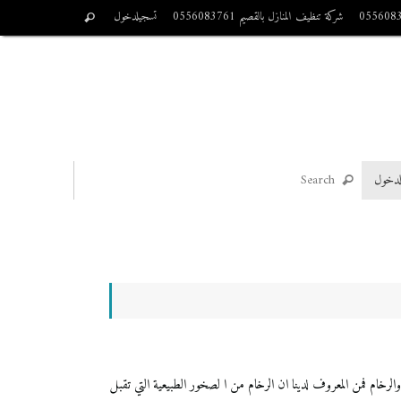
شركة تنظيف المنازل بالقصيم 0556083761
تسجيلدخول
لدخول
يزة بالنسبة لجلي البلاط والرخام فمن المعروف لدينا ان الرخام من ا لصخور الطبيعية التي تقبل