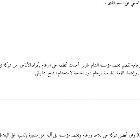
 الماسي على النحو الذى…
لاط شركة الشام ماربل 0556083761 ​جلي-تلميع-رخام-القصيم تعتمد مؤسسة الشام ماربل أحدث أنظمة جلي الرخام بأقراصال
و إضفاء اللمعة الطبيعية للرخام دون الحاجة لاستخدام الشمع, مما يبقي…
جلي ارضيات بالقصيم شركة الشام ماربل للعناية بالمنزل 0556083761 وهى أفضل شركة جلى بلاط ورخام وتعتمد مؤسسة على آلية عمل متم