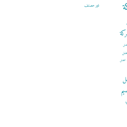
ة
غير مصنف
كة
ضل
ضل
افضل
ل
يم