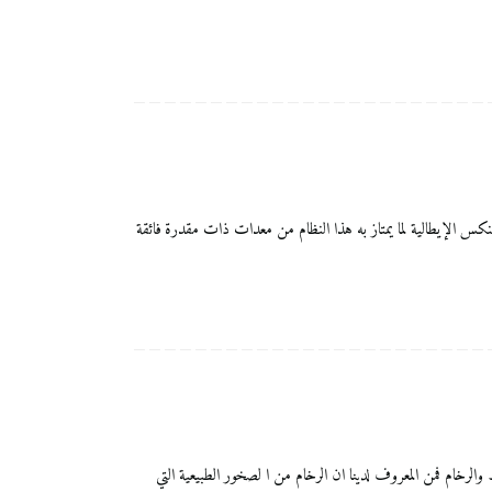
ألماس من شركة تينكس الإيطالية لما يمتاز به هذا النظام من معدات ذات مقدرة فائقة
يزة بالنسبة لجلي البلاط والرخام فمن المعروف لدينا ان الرخام من ا لصخور الطبيعية التي