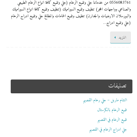
0556083761 من خدماتنا جلي وتلميع الرخام (جلي وتلميع كافة انواع الرخام الطبيعي
والصناعي وواجهات الحجر) تنظيف وتلميع السيراميك (تنظيف وتلميع كافة انواع السيراميك
والبورسلان الارضيات والجدارن) تنظيف وتلميع الحمامات والمطابخ جلي وتلميع ادراج الرخام
(جلي وتلميع ادراج…
المزيد
تصنيفات
الشام ماربل – جلي رخام القصيم
تلميع الرخام بالكرستال
تلميع الرخام في القصيم
جلي ادراج الرخام في القصيم