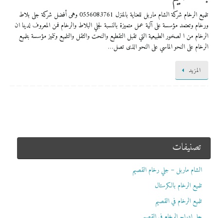
تلميع الرخام شركة الشام ماربل للعناية بالمنزل 0556083761 وهى أفضل شركة جلى بلاط
ورخام وتعتمد مؤسسة على آلية عمل متميزة بالنسبة لجلي البلاط والرخام فمن المعروف لدينا ان
الرخام من ا لصخور الطبيعية التي تقبل التقطيع والنحت والثقل والتلميع ونتميز مؤسسة بتلميع
الرخام على النحو الماسي على النحو الذى تصل…
المزيد
تصنيفات
الشام ماربل – جلي رخام القصيم
تلميع الرخام بالكرستال
تلميع الرخام في القصيم
جلي ادراج الرخام في القصيم