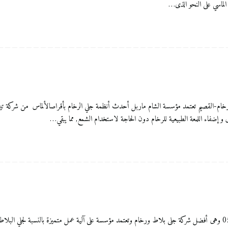
 الماسي على النحو الذى…
لاط شركة الشام ماربل 0556083761 ​جلي-تلميع-رخام-القصيم تعتمد مؤسسة الشام ماربل أحدث أنظمة جلي الرخام بأقراصال
و إضفاء اللمعة الطبيعية للرخام دون الحاجة لاستخدام الشمع, مما يبقي…
جلي ارضيات بالقصيم شركة الشام ماربل للعناية بالمنزل 0556083761 وهى أفضل شركة جلى بلاط ورخام وتعتمد مؤسسة على آلية عمل متم