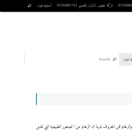
شركة تنظيف المنازل بالقصيم 0556083761
تسجيلدخول
لدخول
يزة بالنسبة لجلي البلاط والرخام فمن المعروف لدينا ان الرخام من ا لصخور الطبيعية التي تقبل