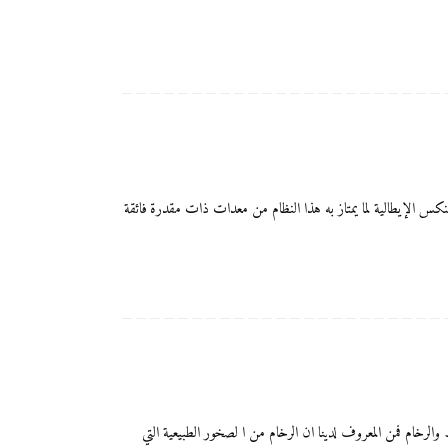
ألماس من شركة تينكس الإيطالية لما يمتاز به هذا النظام من معدات ذات مقدرة فائقة
يزة بالنسبة لجلي البلاط والرخام فمن المعروف لدينا ان الرخام من ا لصخور الطبيعية التي