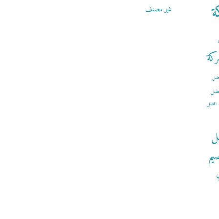
ة
غير مصنف
كة
ضل
ضل
افضل
ل
يم