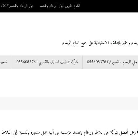
الشام ماربل لجلي الرخام بالقصيم
جلي الرخام بالقصيم\\0556083761
م و نتميز بالدقة و الاحترافية على جميع انواع الرخام
جلي الرخام بالقصيم\\0556083761
شركة تنظيف المنازل بالقصيم 0556083761
تسجي
تلميع الرخام بالقصيم شركة الشام ماربل للعناية بالمنزل 0556083761 وهى أفضل شركة جلى بلاط ورخام وتعتمد مؤسسة على آلية عمل متم