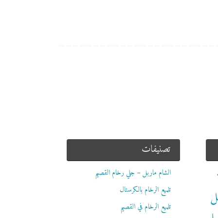
تصنيفات
الشام ماربل – جلي رخام القصيم
تلميع الرخام بالكرستال
ل
تلميع الرخام في القصيم