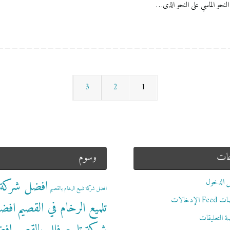
 النحو الماسي على النحو الذى…
3
2
1
عات
وسوم
 الدخول
افضل شركة
افضل شركة تلميع الرخام بالقصيم
 الإدخالات
تلميع الرخام في القصيم
افض
 التعليقات