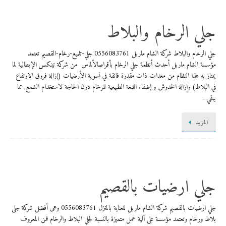
جلي الرخام والبلاط
جلي الرخام والبلاط شركة الشام ماربل 0556083761 ​جلي-تلميع-رخام-القصيم تعتمد
مؤسسة الشام ماربل أحدث أنظمة جلي الرخام بأقراصالألماس من شركة تينكس الإيطالية لما
يمتاز به هذا النظام من معدات ذات مقدرة فائقة في تسوية الأرضيات (إزالة فروق الارتفاع
في البلاط) وإزالة الخدوش و إضفاء اللمعة الطبيعية للرخام دون الحاجة لاستخدام الشمع, مما
يبقي…
المزيد
جلي ارضيات بالقصيم
جلي ارضيات بالقصيم شركة الشام ماربل للعناية بالمنزل 0556083761 وهى أفضل شركة جلى
بلاط ورخام وتعتمد مؤسسة على آلية عمل متميزة بالنسبة لجلي البلاط والرخام فمن المعروف