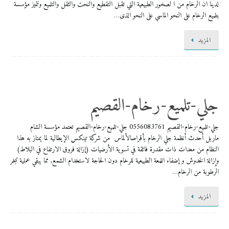
لدينا ان الرخام من ا لصخور الطبيعية التي تقبل التقطيع والنحت والثقل والتلميع ونتميز مؤسسة
بتلميع الرخام على النحو الماسي على النحو الذى…
المزيد
​جلي-تلميع-رخام-القصيم
​جلي-تلميع-رخام-القصيم 0556083761 ​جلي-تلميع-رخام-القصيم تعتمد مؤسسة الشام
ماربل أحدث أنظمة جلي الرخام بأقراصالألماس من شركة تينكس الإيطالية لما يمتاز به هذا
النظام من معدات ذات مقدرة فائقة في تسوية الأرضيات (إزالة فروق الارتفاع في البلاط)
وإزالة الخدوش و إضفاء اللمعة الطبيعية للرخام دون الحاجة لاستخدام الشمع, مما يبقي عملية تبخر
الرطوبة من الرخام…
المزيد