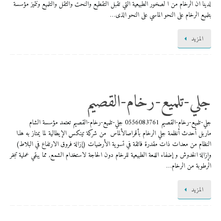
لدينا ان الرخام من ا لصخور الطبيعية التي تقبل التقطيع والنحت والثقل والتلميع ونتميز مؤسسة
بتلميع الرخام على النحو الماسي على النحو الذى…
المزيد
​جلي-تلميع-رخام-القصيم
​جلي-تلميع-رخام-القصيم 0556083761 ​جلي-تلميع-رخام-القصيم تعتمد مؤسسة الشام
ماربل أحدث أنظمة جلي الرخام بأقراصالألماس من شركة تينكس الإيطالية لما يمتاز به هذا
النظام من معدات ذات مقدرة فائقة في تسوية الأرضيات (إزالة فروق الارتفاع في البلاط)
وإزالة الخدوش و إضفاء اللمعة الطبيعية للرخام دون الحاجة لاستخدام الشمع, مما يبقي عملية تبخر
الرطوبة من الرخام…
المزيد