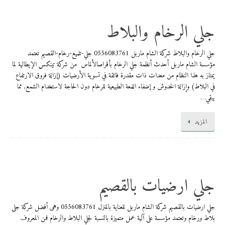
جلي الرخام والبلاط
جلي الرخام والبلاط شركة الشام ماربل 0556083761 ​جلي-تلميع-رخام-القصيم تعتمد
مؤسسة الشام ماربل أحدث أنظمة جلي الرخام بأقراصالألماس من شركة تينكس الإيطالية لما
يمتاز به هذا النظام من معدات ذات مقدرة فائقة في تسوية الأرضيات (إزالة فروق الارتفاع
في البلاط) وإزالة الخدوش و إضفاء اللمعة الطبيعية للرخام دون الحاجة لاستخدام الشمع, مما
يبقي…
المزيد
جلي ارضيات بالقصيم
جلي ارضيات بالقصيم شركة الشام ماربل للعناية بالمنزل 0556083761 وهى أفضل شركة جلى
بلاط ورخام وتعتمد مؤسسة على آلية عمل متميزة بالنسبة لجلي البلاط والرخام فمن المعروف