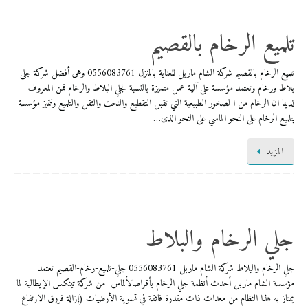
تلميع الرخام بالقصيم
تلميع الرخام بالقصيم شركة الشام ماربل للعناية بالمنزل 0556083761 وهى أفضل شركة جلى
بلاط ورخام وتعتمد مؤسسة على آلية عمل متميزة بالنسبة لجلي البلاط والرخام فمن المعروف
لدينا ان الرخام من ا لصخور الطبيعية التي تقبل التقطيع والنحت والثقل والتلميع ونتميز مؤسسة
بتلميع الرخام على النحو الماسي على النحو الذى…
المزيد
جلي الرخام والبلاط
جلي الرخام والبلاط شركة الشام ماربل 0556083761 ​جلي-تلميع-رخام-القصيم تعتمد
مؤسسة الشام ماربل أحدث أنظمة جلي الرخام بأقراصالألماس من شركة تينكس الإيطالية لما
يمتاز به هذا النظام من معدات ذات مقدرة فائقة في تسوية الأرضيات (إزالة فروق الارتفاع