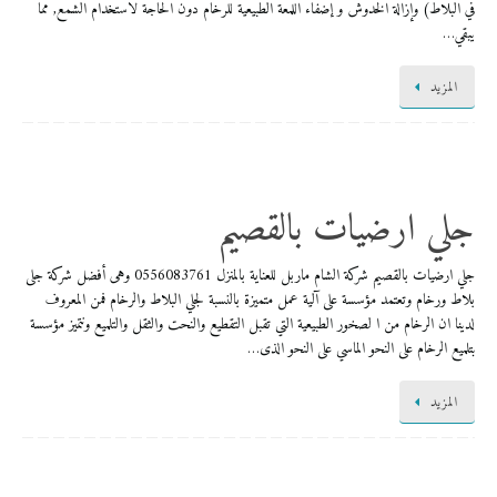
في البلاط) وإزالة الخدوش و إضفاء اللمعة الطبيعية للرخام دون الحاجة لاستخدام الشمع, مما
يبقي…
المزيد
جلي ارضيات بالقصيم
جلي ارضيات بالقصيم شركة الشام ماربل للعناية بالمنزل 0556083761 وهى أفضل شركة جلى
بلاط ورخام وتعتمد مؤسسة على آلية عمل متميزة بالنسبة لجلي البلاط والرخام فمن المعروف
لدينا ان الرخام من ا لصخور الطبيعية التي تقبل التقطيع والنحت والثقل والتلميع ونتميز مؤسسة
بتلميع الرخام على النحو الماسي على النحو الذى…
المزيد