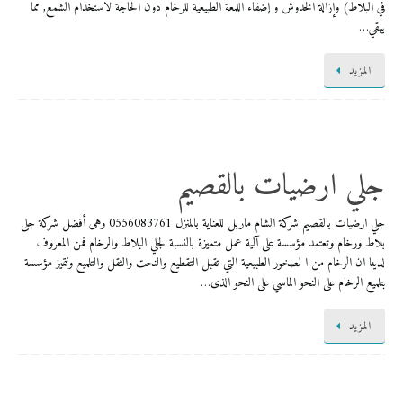
في البلاط) وإزالة الخدوش و إضفاء اللمعة الطبيعية للرخام دون الحاجة لاستخدام الشمع, مما
يبقي…
المزيد
جلي ارضيات بالقصيم
جلي ارضيات بالقصيم شركة الشام ماربل للعناية بالمنزل 0556083761 وهى أفضل شركة جلى
بلاط ورخام وتعتمد مؤسسة على آلية عمل متميزة بالنسبة لجلي البلاط والرخام فمن المعروف
لدينا ان الرخام من ا لصخور الطبيعية التي تقبل التقطيع والنحت والثقل والتلميع ونتميز مؤسسة
بتلميع الرخام على النحو الماسي على النحو الذى…
المزيد