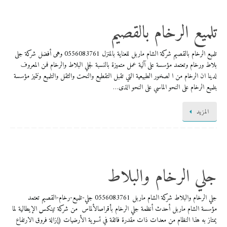
تلميع الرخام بالقصيم
تلميع الرخام بالقصيم شركة الشام ماربل للعناية بالمنزل 0556083761 وهى أفضل شركة جلى
بلاط ورخام وتعتمد مؤسسة على آلية عمل متميزة بالنسبة لجلي البلاط والرخام فمن المعروف
لدينا ان الرخام من ا لصخور الطبيعية التي تقبل التقطيع والنحت والثقل والتلميع ونتميز مؤسسة
بتلميع الرخام على النحو الماسي على النحو الذى…
المزيد
جلي الرخام والبلاط
جلي الرخام والبلاط شركة الشام ماربل 0556083761 ​جلي-تلميع-رخام-القصيم تعتمد
مؤسسة الشام ماربل أحدث أنظمة جلي الرخام بأقراصالألماس من شركة تينكس الإيطالية لما
يمتاز به هذا النظام من معدات ذات مقدرة فائقة في تسوية الأرضيات (إزالة فروق الارتفاع