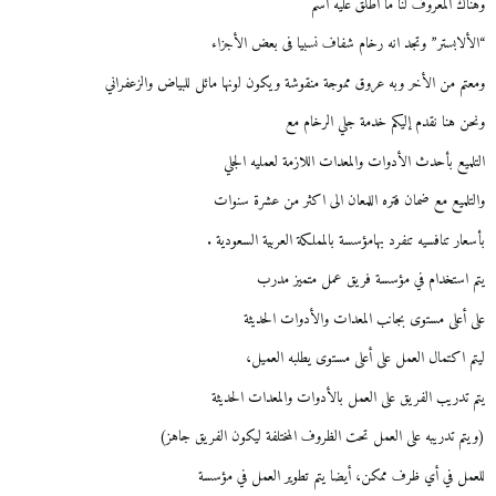
وهناك المعروف لنا ما أطلق عليه اسم
“الألابستر” وتجد انه رخام شفاف نسبيا فى بعض الأجزاء
ومعتم من الأخر وبه عروق مموجة منقوشة ويكون لونها مائل للبياض والزعفراني
ونحن هنا نقدم إليكم خدمة جلي الرخام مع
التلميع بأحدث الأدوات والمعدات اللازمة لعمليه الجلي
والتلميع مع ضمان فتره اللمعان الى اكثر من عشرة سنوات
بأسعار تنافسيه تنفرد بهامؤسسة بالمملكة العربية السعودية .
يتم استخدام في مؤسسة فريق عمل متميز مدرب
على أعلى مستوى بجانب المعدات والأدوات الحديثة
ليتم اكتمال العمل على أعلى مستوى يطلبه العميل،
يتم تدريب الفريق على العمل بالأدوات والمعدات الحديثة
(ويتم تدريبه على العمل تحت الظروف المختلفة ليكون الفريق جاهز)
للعمل في أي ظرف ممكن، أيضا يتم تطوير العمل في مؤسسة