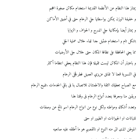
يمتاز هذا النظام عن الأنظمة القديمة استخدام مكائن صغيرة الحجم
و خفيفة الوزن يمكن بواسطتها جلي الرخام حتى في أضيق الأماكن
و يمتاز أيضا بإمكانية جلي الدرج و الحواف و الزوايا
بشكل تام و استخدام ضئيل جدا للماء خلال عملية الجلي
مما يعني المحافظة على نظافة المكان حتى خلال جلى الأرضيات
و باعتبار أن المكائن ليست ثقيلة فإن هذا النظام يعطي انتظاما أكثر
في التسوية فمعنا لا تقلق عزيزي العميل فطرقجلى الرخام
مع الصباح تعطيك الثقة والاطمئنان للاتصال بنا فى باقي الخدمات .تلميع الرخام
ويقين منا ومعرفة بتعدد أنواع الرخام فى وقتنا هذا
وتعدد أشكاله ومواطنه ولكل نوع من انواع الرخام اسم ناتج عن وصفات
للنباتات او الحيوانات او الطيور او حتى
الموطن الذى اتى منه النوع او نالقصيم هو ما أطلقه عليه صانعيه