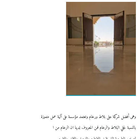
وهى أفضل شركة جلى بلاط ورخام وتعتمد مؤسسة على آلية عمل متميزة
بالنسبة لجلي البلاط والرخام فمن المعروف لدينا ان الرخام من ا
لصخور الطبيعية التي تقبل التقطيع والنحت والثقل والتلميع