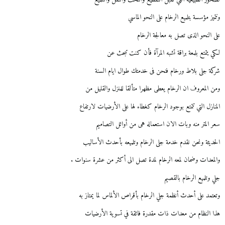
ونتميز مؤسسة بتلميع الرخام على النحو الماسي
على النحو الذى تصل به معالجة الرخام
لكي يتمتع بلمعة براقة تشبه المرآة فأن كنت تبحث عن
شركة جلى بلاط ورخام فنحن فى خدمتك طوال ايام السنة
ومن المعروف ان الرخام يعطى مظهرا متألقا للمنزل والقليل من
المنازل التي تتمتع بوجود الرخام كغطاء لها على الأرضيات لارتفاع
سعر المتر منه وبات الان استعماله هى من أوائل التصاميم
الحديثة ونحن نقدم خدمة جلى الرخام وتلميعه بأحدث الأساليب
والمعدات وضمان لمعه الرخام لمدة تصل الى أكثر من عشرة سنوات .
جلي وتلميع الرخام بالقصيم
وتعتمد على أحدث أنظمة جلي الرخام بأقراص الألماس لما يمتاز به
هذا النظام من معدات ذات مقدرة فائقة في تسوية الأرضيات