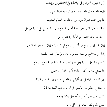
(إزالة فروق الارتفاع في البلاط) وإزالة الخدوش و إضفاء
اللمعة الطبيعية للرخام دون الحاجة لاستخدام الشمع ,
مما يبقي عملية تبخر الرطوبة من الرخام عبر المسام المفتوحة
ممكنا وشفطها بالتالي يعني حياة أطول للرخام ويتم هذا العمل على ثمانية مراحل
: ستة درجات مختلفة من الألماس: تتدرج من
إزالة فوارق الارتفاع بين ألواح الرخام ثم التسوية ثم إزالة الخدوش ثم التنعيم .
يليها مرحلة تلميع بواسطة مسحوق خاص لإظهار اللمعة الطبيعية
للرخام والمرحلة النهائية وهي عبارة عن عملية إعادة بلورة سطح الرخام
مما يضفي صلابة أكثر ومقاومة أكبر للخدش و يشمل
جلي الرخام الفواصل بين ألواح الرخام في حال وجود فواصل فارغة
و إصلاح الشقوق و الكسور في الرخام وتلميع النعلات فان
كنت تبحث عن أفضل شركة جلى بلاط ورخام
فنحن نقدم لك الخدمة على أكمل وجه .