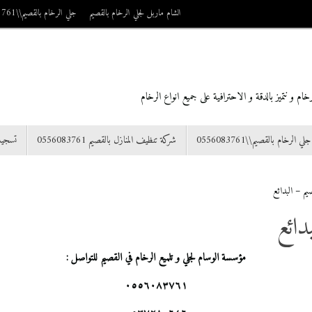
الشام ماربل لجلي الرخام بالقصيم
جلي الرخام بالقصيم\\0556083761
م و نتميز بالدقة و الاحترافية على جميع انواع الرخام
جلي الرخام بالقصيم\\0556083761
شركة تنظيف المنازل بالقصيم 0556083761
تسجي
يم – البدائع
دائع
مؤسسة الوسام لجلي و تلميع الرخام في القصيم للتواصل :
٠٥٥٦٠٨٣٧٦١