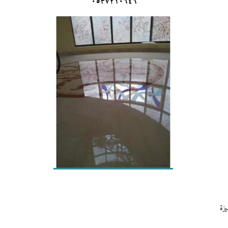
٠٥٣٧٢١٠٦٤٦
زة