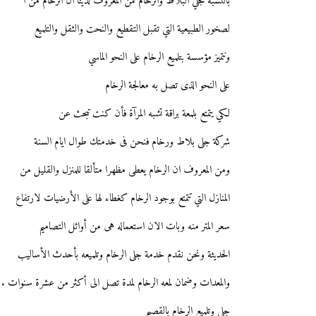
بالنسبة لجلي البلاط والرخام فمن المعروف لدينا ان الرخام من ا
لصخور الطبيعية التي تقبل التقطيع والنحت والثقل والتلميع
ونتميز مؤسسة بتلميع الرخام على النحو الماسي
على النحو الذى تصل به معالجة الرخام
لكي يتمتع بلمعة براقة تشبه المرآة فأن كنت تبحث عن
شركة جلى بلاط ورخام فنحن فى خدمتك طوال ايام السنة
ومن المعروف ان الرخام يعطى مظهرا متألقا للمنزل والقليل من
المنازل التي تتمتع بوجود الرخام كغطاء لها على الأرضيات لارتفاع
سعر المتر منه وبات الان استعماله هى من أوائل التصاميم
الحديثة ونحن نقدم خدمة جلى الرخام وتلميعه بأحدث الأساليب
والمعدات وضمان لمعه الرخام لمدة تصل الى أكثر من عشرة سنوات .
جلي وتلميع الرخام بالقصيم