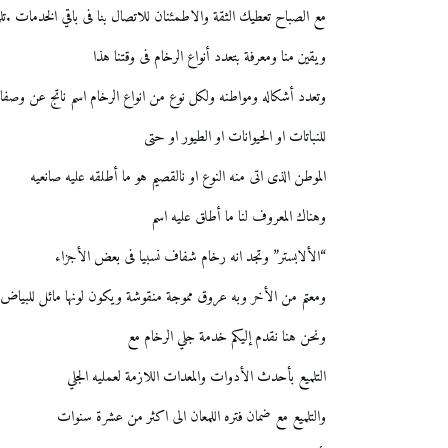
مع الصباح تعطيك الثقة والاطمئنان للاتصال بنا فى باقي الخدمات .تلم
ويقين منا ومعرفة بتعدد أنواع الرخام فى وقتنا هذا
وتعدد أشكاله ومواطنه ولكل نوع من انواع الرخام اسم ناتج عن وصف
للنباتات او الحيوانات او الطيور او حتى
الموطن الذى اتى منه النوع او نالقصيم هو ما أطلقه عليه صانعيه
وهناك المعروف لنا ما أطلق عليه اسم
“الألابستر” وتجد انه رخام شفاف نسبيا فى بعض الأجزاء
ومعتم من الأخر وبه عروق مموجة منقوشة ويكون لونها مائل للبياض و
ونحن هنا نقدم إليكم خدمة جلي الرخام مع
التلميع بأحدث الأدوات والمعدات اللازمة لعمليه الجلي
والتلميع مع ضمان فتره اللمعان الى اكثر من عشرة سنوات