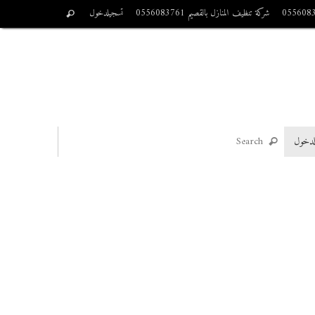
شركة تنظيف المنازل بالقصيم 0556083761
تسجيلدخول
لدخول