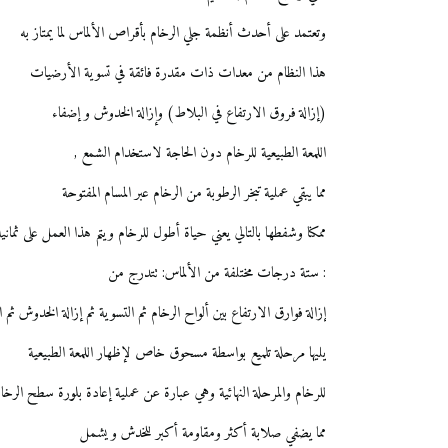
وتعتمد على أحدث أنظمة جلي الرخام بأقراص الألماس لما يمتاز به
هذا النظام من معدات ذات مقدرة فائقة في تسوية الأرضيات
(إزالة فروق الارتفاع في البلاط) وإزالة الخدوش و إضفاء
اللمعة الطبيعية للرخام دون الحاجة لاستخدام الشمع ,
مما يبقي عملية تبخر الرطوبة من الرخام عبر المسام المفتوحة
ممكنا وشفطها بالتالي يعني حياة أطول للرخام ويتم هذا العمل على ثمان
: ستة درجات مختلفة من الألماس: تتدرج من
إزالة فوارق الارتفاع بين ألواح الرخام ثم التسوية ثم إزالة الخدوش ثم ال
يليها مرحلة تلميع بواسطة مسحوق خاص لإظهار اللمعة الطبيعية
للرخام والمرحلة النهائية وهي عبارة عن عملية إعادة بلورة سطح الرخا
مما يضفي صلابة أكثر ومقاومة أكبر للخدش و يشمل