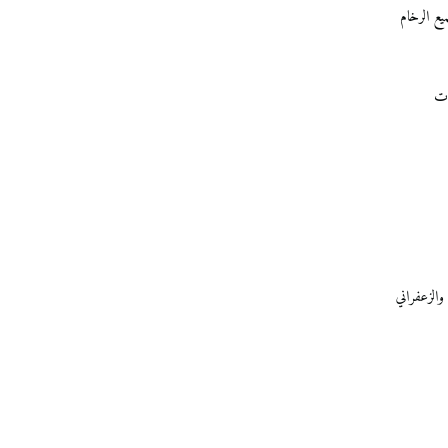
يع الرخام
ات
الزعفراني