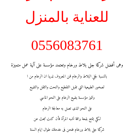
للعناية بالمنزل
0556083761
وهى أفضل شركة جلى بلاط ورخام وتعتمد مؤسسة على آلية عمل متميزة
بالنسبة لجلي البلاط والرخام فمن المعروف لدينا ان الرخام من ا
لصخور الطبيعية التي تقبل التقطيع والنحت والثقل والتلميع
ونتميز مؤسسة بتلميع الرخام على النحو الماسي
على النحو الذى تصل به معالجة الرخام
لكي يتمتع بلمعة براقة تشبه المرآة فأن كنت تبحث عن
شركة جلى بلاط ورخام فنحن فى خدمتك طوال ايام السنة