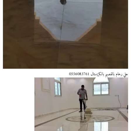
جلي رخام بالقصيم بالكريستال 0556083761