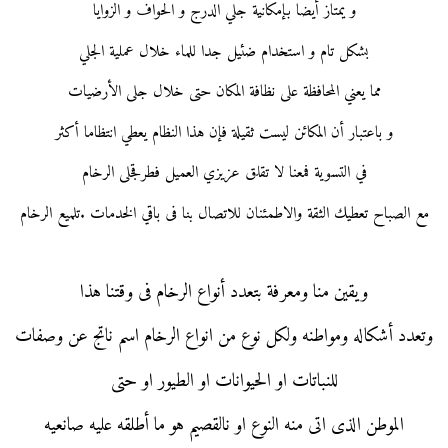
و يمتاز أيضا بإمكانية جلي الدرج و الحواف و الزوايا
بشكل تام و استخدام ضئيل جدا للماء خلال عملية الجلي
مما يعني المحافظة على نظافة المكان حتى خلال جلى الأرضيات
و باعتبار أن المكائن ليست ثقيلة فإن هذا النظام يعطي انتظاما أكثر
في التسوية فمعنا لا تقلق عزيزي العميل فطرقجلى الرخام
مع الصباح تعطيك الثقة والاطمئنان للاتصال بنا فى باقي الخدمات .تلميع الرخام
ويقين منا ومعرفة بتعدد أنواع الرخام فى وقتنا هذا
وتعدد أشكاله ومواطنه ولكل نوع من انواع الرخام اسم ناتج عن وصفات
للنباتات او الحيوانات او الطيور او حتى
الموطن الذى اتى منه النوع او نالقصيم هو ما أطلقه عليه صانعيه