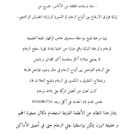
: ستة درجات مختلفة من الألماس: تتدرج من
إزالة فوارق الارتفاع بين ألواح الرخام ثم التسوية ثم إزالة الخدوش ثم التنعيم .
يليها مرحلة تلميع بواسطة مسحوق خاص لإظهار اللمعة الطبيعية
للرخام والمرحلة النهائية وهي عبارة عن عملية إعادة بلورة سطح الرخام
مما يضفي صلابة أكثر ومقاومة أكبر للخدش و يشمل
جلي الرخام الفواصل بين ألواح الرخام في حال وجود فواصل فارغة
و إصلاح الشقوق و الكسور في الرخام وتلميع النعلات فان
كنت تبحث عن أفضل شركة جلى بلاط ورخام
فنحن نقدم لك الخدمة على أكمل وجه
0556083761
يمتاز هذا النظام عن الأنظمة القديمة استخدام مكائن صغيرة الحجم
و خفيفة الوزن يمكن بواسطتها جلي الرخام حتى في أضيق الأماكن