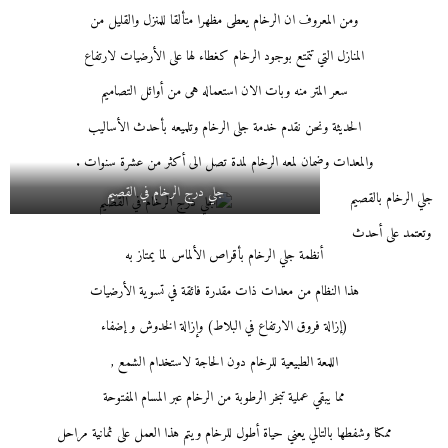
ومن المعروف ان الرخام يعطى مظهرا متألقا للمنزل والقليل من
المنازل التي تتمتع بوجود الرخام كغطاء لها على الأرضيات لارتفاع
سعر المتر منه وبات الان استعماله هى من أوائل التصاميم
الحديثة ونحن نقدم خدمة جلى الرخام وتلميعه بأحدث الأساليب
والمعدات وضمان لمعه الرخام لمدة تصل الى أكثر من عشرة سنوات .
جلي درج الرخام في القصيم
جلي الرخام بالقصيم
وتعتمد على أحدث
أنظمة جلي الرخام بأقراص الألماس لما يمتاز به
هذا النظام من معدات ذات مقدرة فائقة في تسوية الأرضيات
(إزالة فروق الارتفاع في البلاط) وإزالة الخدوش و إضفاء
اللمعة الطبيعية للرخام دون الحاجة لاستخدام الشمع ,
مما يبقي عملية تبخر الرطوبة من الرخام عبر المسام المفتوحة
ممكنا وشفطها بالتالي
يعني حياة أطول للرخام ويتم هذا العمل على ثمانية مراحل