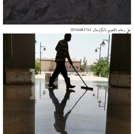
جلي رخام بالقصيم بالكريستال 0556083761